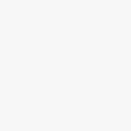
La galería Paspartú, que acoge una exposición multidisciplinar,
otra obra o quizá un rostro familiar en el que cobijarse. La m
El bailarín y fotógrafo llega cargado de intensidad, se dispone 
Su cuerpo en movimiento transformará la exposición en un viaje
que acompaña su coreografía congelan los momentos, y sus paso
inconexas; música y movimiento, brazos, piernas, rostro y torso
Hay partes de nosotros que mueren antes de que nos vayamos 
haría sentir el deseo de mover las manos? Jack lo imaginó.
Jack desentierra emociones olvidadas con su cuerpo en constante
que llevan a este artista a buscar la mano de múltiples discipli
viaje en él, estoy deseando volver a dejarme llevar a su lugar c
Verónica Canales Medina,
traduautora
, escritora de lo ajeno y d
Foto
Galería Pa