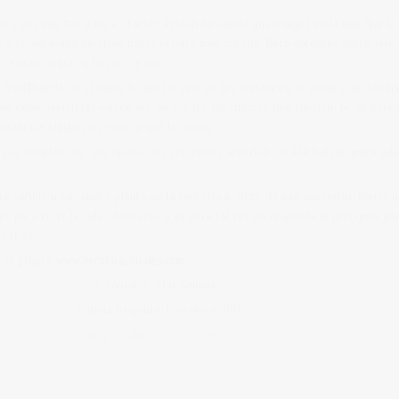
 abre sus puertas y los visitantes entran buscando una imagen en la que fijar l
irada acompañada de otros pasos resulta más cómoda. Pero entonces entra Jack e
a remover tripas y formas de ver.
, modificando no el espacio, sino los ojos de los presentes, su manera de obse
s descongelan las emociones. De pronto, los cuadros que cuelgan de las pared
 en danza dibujan un espacio que las aúna.
por completo sin que apenas les prestemos atención. ¿Quién habría imaginado
 cambio y su cámara planta en la memoria el fruto de ese despertar. Danza y fo
nas para mirar la vida? Acercarse a su obra tal vez no responda la pregunta, pe
reativo.
e lo propio.
www.veronicacanales.com
grafía :
Luis Salinas
spartú, Barcelona, 2013
https://vimeo.com/92130965