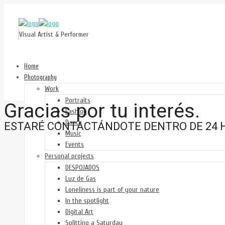
Visual Artist & Performer
Home
Photography
Work
Portraits
Gracias por tu interés.
Fashion
Dance
ESTARÉ CONTACTÁNDOTE DENTRO DE 24 
Music
Events
Personal projects
DESPOJADOS
Luz de Gas
Loneliness is part of your nature
In the spotlight
Digital Art
Splitting a Saturday