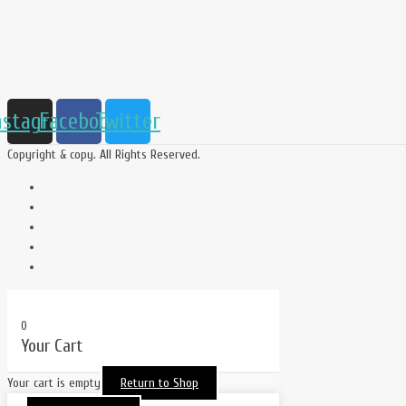
nstagram
Facebook
Twitter
Copyright & copy. All Rights Reserved.
0
Your Cart
Your cart is empty
Return to Shop